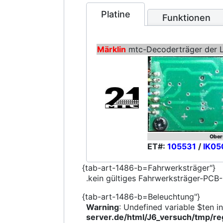
Platine
Funktionen
Märklin
mtc-Decoderträger der 
Ober
ET#:
105531
/
IK0
{tab-art-1486-b=Fahrwerksträger"}
.kein gültiges Fahrwerksträger-PCB-
{tab-art-1486-b=Beleuchtung"}
Warning
: Undefined variable $ten i
server.de/html/J6_versuch/tmp/