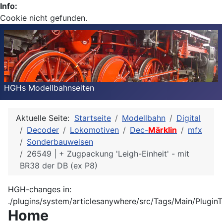
Info:
Cookie nicht gefunden.
HGHs Modellbahnseiten
Aktuelle Seite:
Startseite
Modellbahn
Digital
Decoder
Lokomotiven
Dec-
Märklin
mfx
Sonderbauweisen
26549 | + Zugpackung 'Leigh-Einheit' - mit
BR38 der DB (ex P8)
HGH-changes in:
./plugins/system/articlesanywhere/src/Tags/Main/Plugin
Home