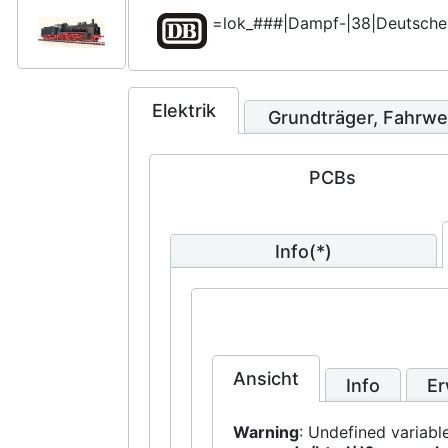
=lok_###|Dampf-|38|Deutsche
Elektrik
Grundträger, Fahrw
PCBs
Info(*)
Ansicht
Info
Er
Warning
: Undefined variab