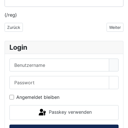
{/reg}
Vorheriger Beitrag: 39205 | + BR 01.5 DR - placeholder
Nächster 
Zurück
Weiter
Login
Benutzername
Passwort
Passwo
Angemeldet bleiben
Passkey verwenden