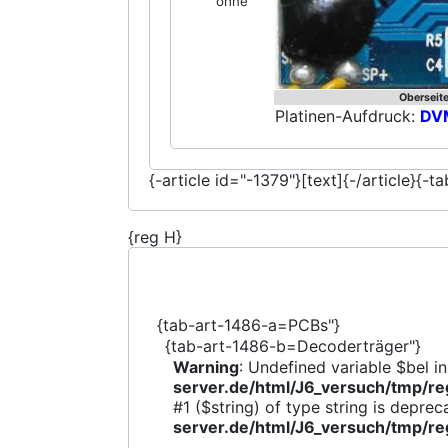
ohne
Oberseit
Platinen-Aufdruck:
DV
{-article id="-1379"}[text]{-/article}{-t
{reg H}
{tab-art-1486-a=PCBs"}
{tab-art-1486-b=Decoderträger"}
Warning
: Undefined variable $bel i
server.de/html/J6_versuch/tmp/
#1 ($string) of type string is deprec
server.de/html/J6_versuch/tmp/