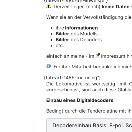
{tab-art-1486-a=Hinweis/e"}
Derzeit liegen (noch)
keine Daten
Wenn sie an der Vervollständigung die
ihre
Informationen
Bilder
des Modells
Bilder
des Decoders
etc.
einfach an meine - im
Impressum
hi
Für ihre Mitarbeit bedanke ich mic
{tab-art-1486-a=Tuning"}
Die Lokomotive ist werkseitig mit G
vorgesehen ist, sind auch diese Glüh
Einbau eines Digitaldecoders
Bedingt durch die Tenderplatine mit ihr
Decodereinbau Basis: 8-pol. Sc