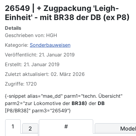
26549 | + Zugpackung 'Leigh-
Einheit' - mit BR38 der DB (ex P8)
Details
Geschrieben von:
HGH
Kategorie:
Sonderbauweisen
Veröffentlicht: 21. Januar 2019
Erstellt: 21. Januar 2019
Zuletzt aktualisiert: 02. März 2026
Zugriffe: 1720
{-snippet alias="mae_dd" parm1="techn. Übersicht"
parm2="zur Lokomotive der
BR38)
der
DB
[P8/BR38]" parm3="26549"}
1
#
2
Modell