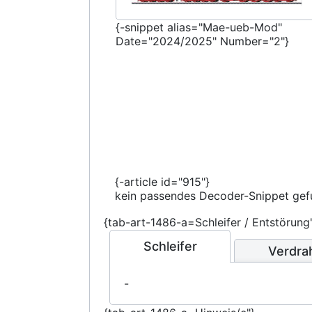
{-snippet alias="Mae-ueb-Mod"
Date="2024/2025" Number="2"}
{-article id="915"}
kein passendes Decoder-Snippet ge
{tab-art-1486-a=Schleifer / Entstörung
Schleifer
Verdra
-