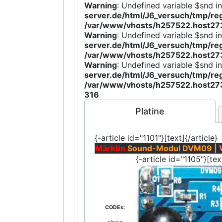
Warning
: Undefined variable $snd i
server.de/html/J6_versuch/tmp/
/var/www/vhosts/h257522.host27
Warning
: Undefined variable $snd i
server.de/html/J6_versuch/tmp/
/var/www/vhosts/h257522.host27
Warning
: Undefined variable $snd i
server.de/html/J6_versuch/tmp/
/var/www/vhosts/h257522.host27
316
Platine
{-article id="1101"}[text]{/article}
Märklin
Sound-Modul DVM09 | V
{-article id="1105"}[tex
CODEs: