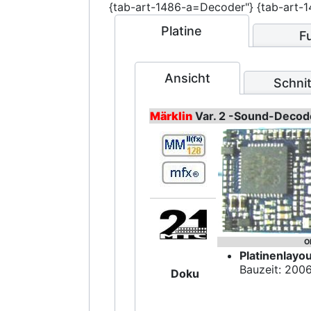
{tab-art-1486-a=Decoder"} {tab-art-
Platine
F
Ansicht
Schnit
Märklin
Var. 2 -Sound-Deco
O
Platinenlayo
Bauzeit: 2006
Doku