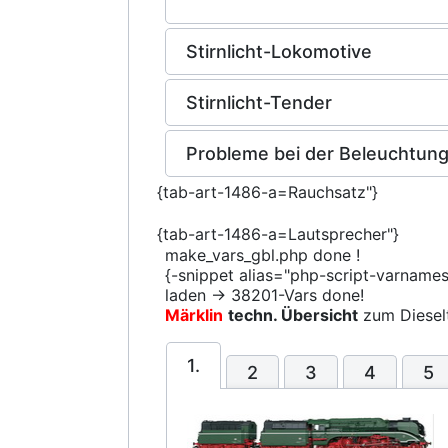
Stirnlicht-Lokomotive
Stirnlicht-Tender
Probleme bei der Beleuchtun
{tab-art-1486-a=Rauchsatz"}
{tab-art-1486-a=Lautsprecher"}
make_vars_gbl.php done !
{-snippet alias="php-script-varname
laden -> 38201-Vars done!
Märklin
techn. Übersicht
zum Diesel
1.
2
3
4
5