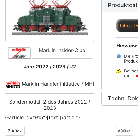
Produktda
Infos / 
Hinweis:
Märklin Insider-Club
Die Pr
Produk
Jahr 2022 / 2023 / #2
Bei be
etc. -
v
Märklin Händler Initiative / MHI
Techn. Do
Sondermodell 2 des Jahres 2022 /
2023
{-article id="915"}[text]{/article}
Vorheriger Beitrag: 38201 | - BR02 der DR - placeholder
Nächster 
Zurück
Weiter