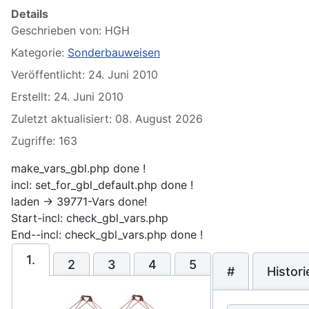
Details
Geschrieben von:
HGH
Kategorie:
Sonderbauweisen
Veröffentlicht: 24. Juni 2010
Erstellt: 24. Juni 2010
Zuletzt aktualisiert: 08. August 2026
Zugriffe: 163
make_vars_gbl.php done !
incl: set_for_gbl_default.php done !
laden -> 39771-Vars done!
Start-incl: check_gbl_vars.php
End--incl: check_gbl_vars.php done !
1.
2
3
4
5
#
Histori