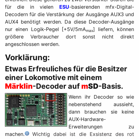
für die in vielen
ESU
-basierenden mfx-Digital-
Decodern für die Verstärkung der Ausgänge AUX3 und
AUX4 benötigt werden. Da diese Decoder-Ausgänge
nur einen Logik-Pegel [+5V/5mA
] liefern, können
max
größere Verbraucher dort sonst nicht direkt
angeschlossen werden.
Vorklärung:
Etwas Erfreuliches für die Besitzer
einer Lokomotive mit einem
Märklin
-Decoder auf
m
SD
-Basis.
Wenn ihr Decoder so wie
nebenstehend aussieht,
dann brauchen sie keine
AUX-Hardware-
Erweiterungen zu
machen.
Wichtig dabei ist die Exsistenz des rot