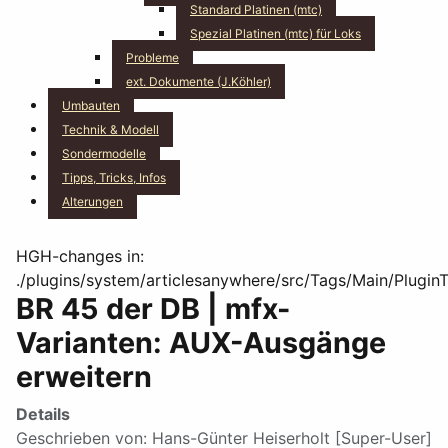
Standard Platinen (mtc)
Spezial Platinen (mtc) für Loks
Probleme
ext. Dokumente (J.Köhler)
Umbauten
Technik & Modell
Sondermodelle
Tipps, Tricks, Infos
Alterungen
HGH-changes in:
./plugins/system/articlesanywhere/src/Tags/Main/Plugin
BR 45 der DB | mfx-
Varianten: AUX-Ausgänge
erweitern
Details
Geschrieben von:
Hans-Günter Heiserholt [Super-User]