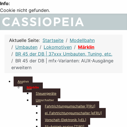
Info:
Cookie nicht gefunden.
Aktuelle Seite:
Startseite
Modellbahn
Umbauten
Lokomotiven
Märklin
BR 45 der DB | 37xxx Umbauten, Tuning, etc.
BR 45 der DB | mfx-Varianten: AUX-Ausgänge
erweitern
Analog
Märklin
Steuergeräte
Umschalter
Fahrtrichtungsumschalter [FRU]
el. Fahrtrichtungsumschalter [eFRU]
Vorschalt-Elektronik [vEL]
5*-Antrieb analog [7180]