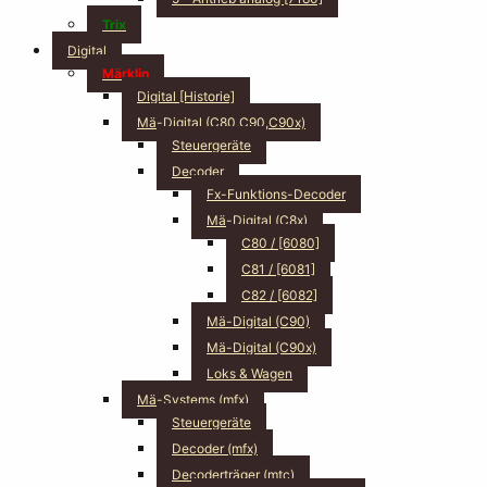
Trix
Digital
Märklin
Digital [Historie]
Mä-Digital (C80,C90,C90x)
Steuergeräte
Decoder
Fx-Funktions-Decoder
Mä-Digital (C8x)
C80 / [6080]
C81 / [6081]
C82 / [6082]
Mä-Digital (C90)
Mä-Digital (C90x)
Loks & Wagen
Mä-Systems (mfx)
Steuergeräte
Decoder (mfx)
Decoderträger (mtc)